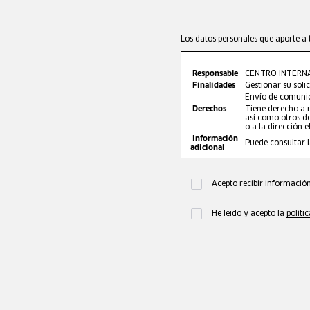
Los datos personales que aporte a 
Responsable
CENTRO INTERNA
Finalidades
Gestionar su solic
Envío de comunic
Derechos
Tiene derecho a r
así como otros de
o a la dirección 
Información
Puede consultar 
adicional
Acepto recibir información
He leido y acepto la
políti