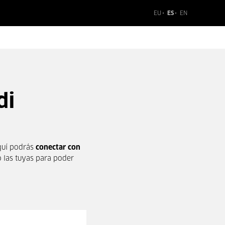
EU
ES
EN
di
Aquí podrás
conectar con
o las tuyas para poder