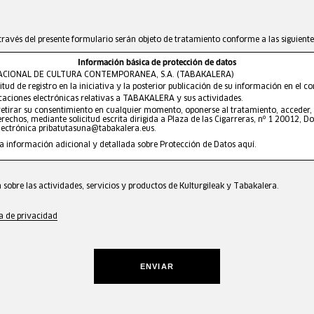
través del presente formulario serán objeto de tratamiento conforme a las siguiente
Información básica de protección de datos
CIONAL DE CULTURA CONTEMPORANEA, S.A. (TABAKALERA)
itud de registro en la iniciativa y la posterior publicación de su información en el 
aciones electrónicas relativas a TABAKALERA y sus actividades.
etirar su consentimiento en cualquier momento, oponerse al tratamiento, acceder, re
rechos, mediante solicitud escrita dirigida a Plaza de las Cigarreras, nº 1 20012, D
electrónica
pribatutasuna@tabakalera.eus
.
la información adicional y detallada sobre Protección de Datos
aquí
.
 sobre las actividades, servicios y productos de Kulturgileak y Tabakalera.
ca de privacidad