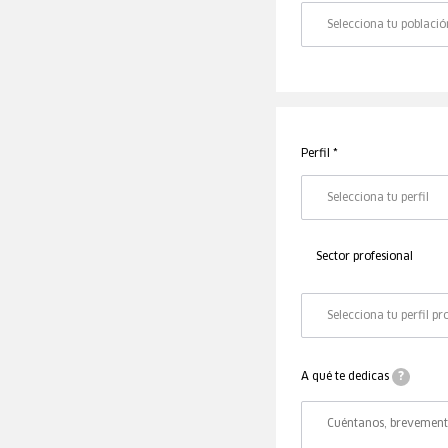
Perfil *
Sector profesional
Sector
profesional
*
A qué te dedicas
?